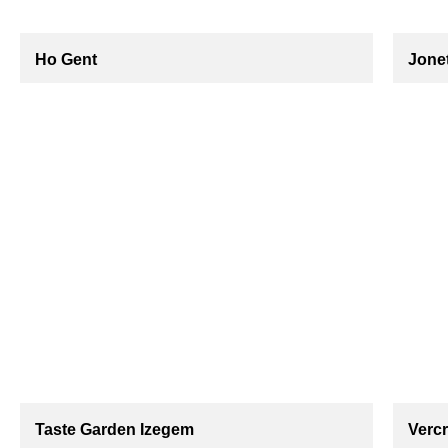
Ho Gent
Jone
Taste Garden Izegem
Verc