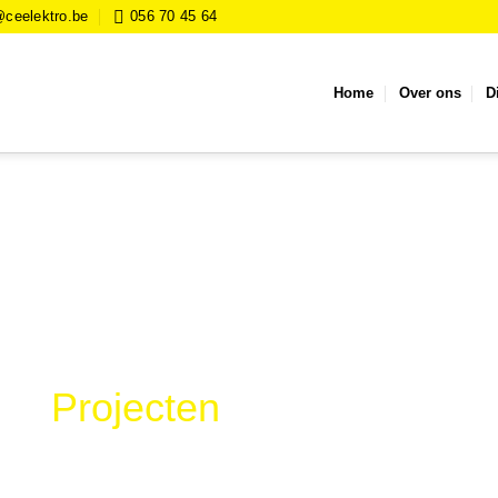
@ceelektro.be
056 70 45 64
Home
Over ons
D
Projecten
Home
»
Projecten