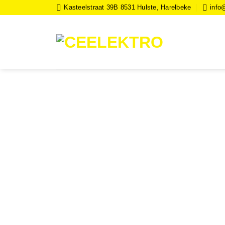
Kasteelstraat 39B 8531 Hulste, Harelbeke
info